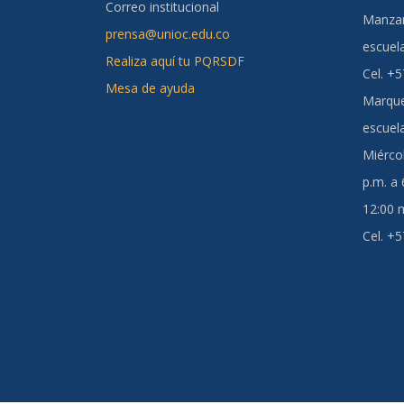
Correo institucional
Manzan
prensa@unioc.edu.co
escuel
Realiza aquí tu PQRSDF
Cel. +
Mesa de ayuda
Marque
escuel
Miércol
p.m. a
12:00 m
Cel. +