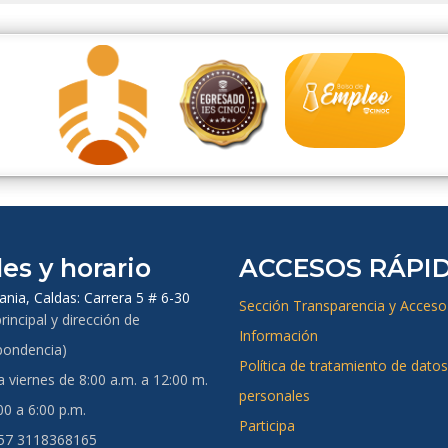
es y horario
ACCESOS RÁPI
ania, Caldas:
Carrera 5 # 6-30
Sección Transparencia y Acceso 
rincipal y dirección de
Información
pondencia)
Política de tratamiento de datos
 viernes de 8:00 a.m. a 12:00 m.
personales
00 a 6:00 p.m.
Participa
+57 3118368165