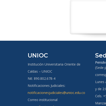
UNIOC
Sed
Pensilv
Institución Universitaria Oriente de
(Sede p
Caldas – UNIOC
corres
Nit: 890.802.678-4
Lunes a
Notificaciones Judiciales:
y de 2:
notificacionesjudiciales@unioc.edu.co
Cels. 
Correo institucional
Manzan