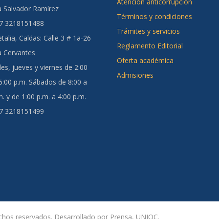
Atención anticorrupción
a Salvador Ramírez
Términos y condiciones
57 3218151488
Trámites y servicios
talia, Caldas
: Calle 3 # 1a-26
Reglamento Editorial
a Cervantes
Oferta académica
es, jueves y viernes de 2:00
Admisiones
 6:00 p.m. Sábados de 8:00 a
. y de 1:00 p.m. a 4:00 p.m.
57 3218151499
hos reservados. Desarrollado por Prensa, UNIOC.