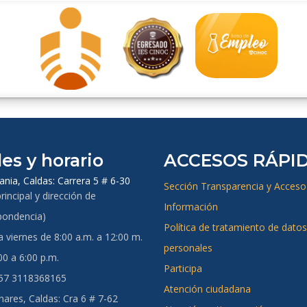
es y horario
ACCESOS RÁPI
ania, Caldas:
Carrera 5 # 6-30
Sección Transparencia y Acceso 
rincipal y dirección de
Información
pondencia)
Política de tratamiento de datos
 viernes de 8:00 a.m. a 12:00 m.
personales
00 a 6:00 p.m.
Participa
+57 3118368165
Atención ciudadana
ares, Caldas:
Cra 6 # 7-62