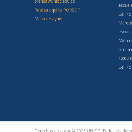
prensa@unioc.edu.co
escuel
Realiza aquí tu PQRSDF
Cel. +
Mesa de ayuda
Marque
escuel
Miércol
p.m. a
12:00 m
Cel. +
Derechos de autor © 2026 UNIOC. Todos los derec