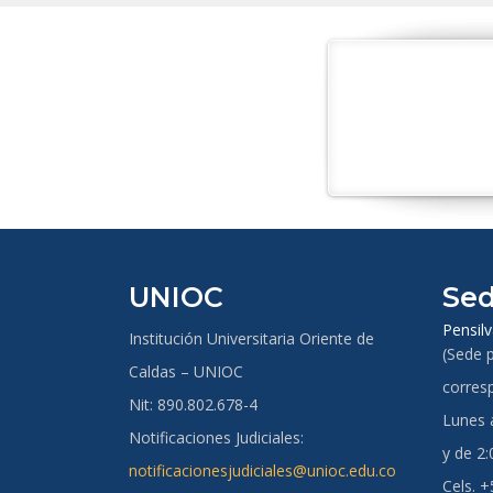
UNIOC
Sed
Pensilv
Institución Universitaria Oriente de
(Sede p
Caldas – UNIOC
corres
Nit: 890.802.678-4
Lunes a
Notificaciones Judiciales:
y de 2:
notificacionesjudiciales@unioc.edu.co
Cels. 