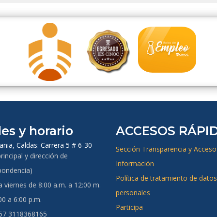
es y horario
ACCESOS RÁPI
ania, Caldas:
Carrera 5 # 6-30
Sección Transparencia y Acceso 
rincipal y dirección de
Información
pondencia)
Política de tratamiento de datos
 viernes de 8:00 a.m. a 12:00 m.
personales
00 a 6:00 p.m.
Participa
+57 3118368165