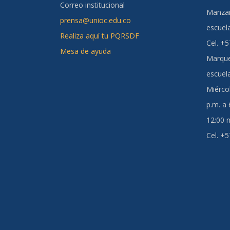
Correo institucional
Manzan
prensa@unioc.edu.co
escuel
Realiza aquí tu PQRSDF
Cel. +
Mesa de ayuda
Marque
escuel
Miércol
p.m. a
12:00 m
Cel. +