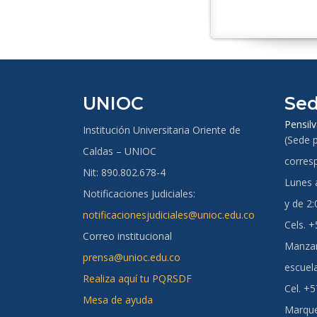
UNIOC
Sed
Pensilv
Institución Universitaria Oriente de
(Sede p
Caldas – UNIOC
corres
Nit: 890.802.678-4
Lunes a
Notificaciones Judiciales:
y de 2:
notificacionesjudiciales@unioc.edu.co
Cels. 
Correo institucional
Manzan
prensa@unioc.edu.co
escuel
Realiza aquí tu PQRSDF
Cel. +
Mesa de ayuda
Marque