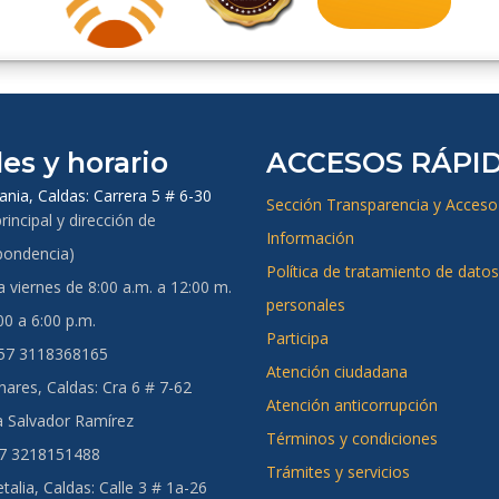
es y horario
ACCESOS RÁPI
ania, Caldas:
Carrera 5 # 6-30
Sección Transparencia y Acceso 
rincipal y dirección de
Información
pondencia)
Política de tratamiento de datos
 viernes de 8:00 a.m. a 12:00 m.
personales
00 a 6:00 p.m.
Participa
+57 3118368165
Atención ciudadana
ares, Caldas:
Cra 6 # 7-62
Atención anticorrupción
a Salvador Ramírez
Términos y condiciones
57 3218151488
Trámites y servicios
talia, Caldas
: Calle 3 # 1a-26