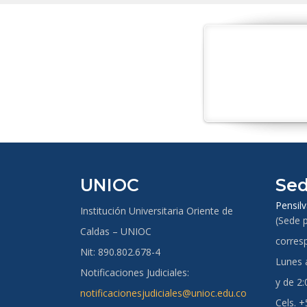
UNIOC
Sed
Pensilv
Institución Universitaria Oriente de
(Sede p
Caldas – UNIOC
corres
Nit: 890.802.678-4
Lunes a
Notificaciones Judiciales:
y de 2:
notificacionesjudiciales@unioc.edu.co
Cels. 