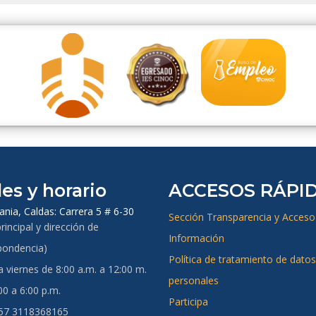
es y horario
ACCESOS RÁPI
ania, Caldas:
Carrera 5 # 6-30
Sección Transparencia y Acceso 
rincipal y dirección de
Información
pondencia)
Política de tratamiento de datos
 viernes de 8:00 a.m. a 12:00 m.
personales
00 a 6:00 p.m.
Participa
+57 3118368165