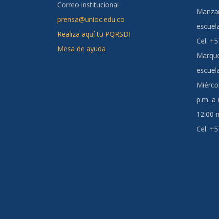
Correo institucional
Manzan
prensa@unioc.edu.co
escuel
Realiza aquí tu PQRSDF
Cel. +
Mesa de ayuda
Marque
escuel
Miércol
p.m. a
12:00 m
Cel. +