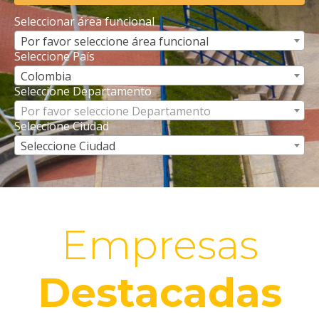
Seleccionar área funcional
Por favor seleccione área funcional
Seleccione País
Colombia
Seleccione Departamento
Por favor seleccione Departamento
Seleccione Ciudad
Seleccione Ciudad
Empresas
Destacadas